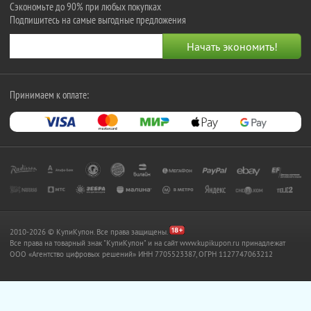
Сэкономьте до 90% при любых покупках
Подпишитесь на самые выгодные предложения
Принимаем к оплате:
2010-2026 © КупиКупон. Все права защищены.
Все права на товарный знак "КупиКупон" и на сайт www.kupikupon.ru принадлежат
OOO «Агентство цифровых решений» ИНН 7705523387, ОГРН 1127747063212