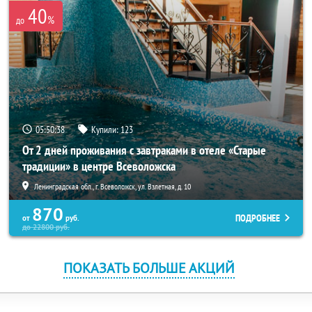
40
%
до
05:50:38
Купили:
123
От 2 дней проживания с завтраками в отеле «Старые
традиции» в центре Всеволожска
Ленинградская обл., г. Всеволожск, ул. Взлетная, д. 10
870
ПОДРОБНЕЕ
от
руб.
до
22800
руб.
ПОКАЗАТЬ БОЛЬШЕ АКЦИЙ