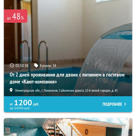
48
%
до
05:50:38
Купили:
34
От 2 дней проживания для двоих с питанием в гостевом
доме «Кают-компания»
Ленинградская обл., г. Ломоносов, Сойкинская дорога, 15-й жилой городок, д. 43
1200
ПОДРОБНЕЕ
от
руб.
до
14900
руб.