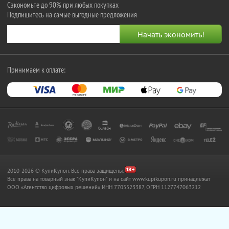
Сэкономьте до 90% при любых покупках
Подпишитесь на самые выгодные предложения
Принимаем к оплате:
2010-2026 © КупиКупон. Все права защищены.
Все права на товарный знак "КупиКупон" и на сайт www.kupikupon.ru принадлежат
OOO «Агентство цифровых решений» ИНН 7705523387, ОГРН 1127747063212