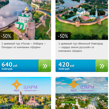
-50
%
-50
%
1-дневный тур «Псков — Изборск —
1-дневный тур «Великий Новгород
05:54:34
Купили:
12
05:54:34
Купили:
22
Печоры» от компании «Шарм»
— сердце земли русской» от
Достоевская
Достоевская
компании «Шарм»
640
420
руб.
руб.
5100
руб.
3300
руб.