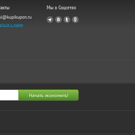
такты
Мы в Соцсетях
si@kupikupon.ru
аться с нами