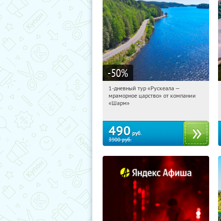
-50
%
1-дневный тур «Рускеала —
05:54:34
Купили:
48
мраморное царство» от компании
Достоевская
«Шарм»
490
руб.
3900
руб.