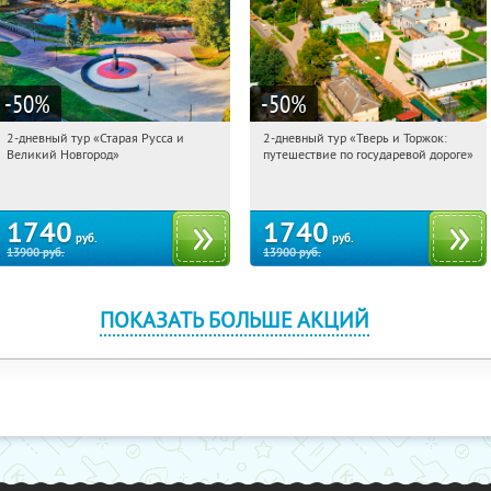
-50
%
-50
%
2-дневный тур «Старая Русса и
2-дневный тур «Тверь и Торжок:
05:54:34
Купили:
8
05:54:34
Купили:
30
Великий Новгород»
путешествие по государевой дороге»
Достоевская
Достоевская
1740
1740
руб.
руб.
13900
руб.
13900
руб.
ПОКАЗАТЬ БОЛЬШЕ АКЦИЙ