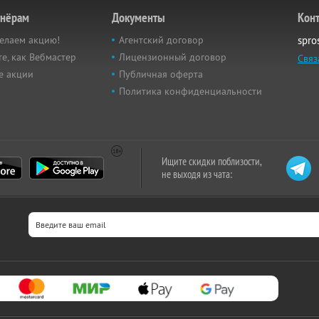
тнёрам
Документы
Кон
елаем акцию!
Агентский договор
spro
е, как Вебмастер
Лицензионный договор
Связ
е акции
Публичная оферта
Политика конфиденциальности
Ищите скидки поблизости,
не выходя из чата: