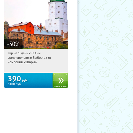
-50
%
Тур на 1 день «Тайны
05:54:34
Купили:
58
средневекового Выборга» от
Достоевская
компании «Шарм»
390
руб.
3100
руб.