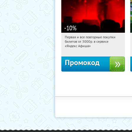
-10
%
Первая и все повторные покупки
05:54:34
Получили:
155
билетов от 3000р. в сервисе
Россия
«Яндекс Афиша»
Промокод