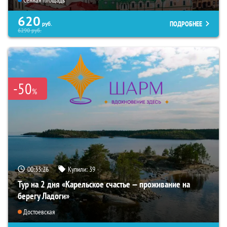
Сенная площадь
620
ПОДРОБНЕЕ
руб.
6290
руб.
-50
%
00:33:24
Купили:
39
Тур на 2 дня «Карельское счастье — проживание на
берегу Ладоги»
Достоевская