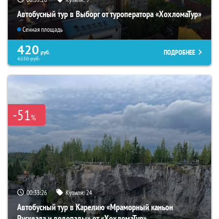
Автобусный тур в Выборг от туроператора «ХохломаТур»
Сенная площадь
420
ПОДРОБНЕЕ
руб.
4230
руб.
-51
%
00:33:24
Купили:
24
Автобусный тур в Карелию «Мраморный каньон
Рускеала и водопады» от «ХохломаТур»