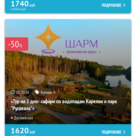
1740
ПОДРОБНЕЕ
руб.
13900
руб.
-50
%
00:33:24
Купили:
6
«Тур на 2 дня: сафари по водопадам Карелии и парк
“Рускеала"»
Достоевская
1620
ПОДРОБНЕЕ
руб.
12900
руб.