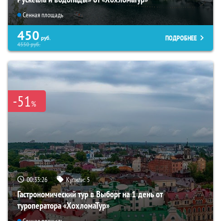
Сенная площадь
450
ПОДРОБНЕЕ
руб.
4550
руб.
-51
%
00:33:24
Купили:
5
Гастрономический тур в Выборг на 1 день от
туроператора «ХохломаТур»