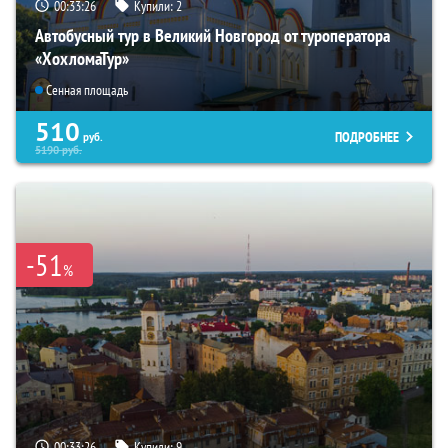
00:33:24
Купили:
2
Автобусный тур в Великий Новгород от туроператора
«ХохломаТур»
Сенная площадь
510
ПОДРОБНЕЕ
руб.
5190
руб.
-51
%
00:33:24
Купили:
9