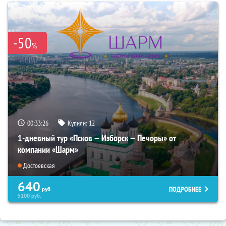
-50
%
00:33:24
Купили:
12
1-дневный тур «Псков — Изборск — Печоры» от
компании «Шарм»
Достоевская
640
ПОДРОБНЕЕ
руб.
5100
руб.