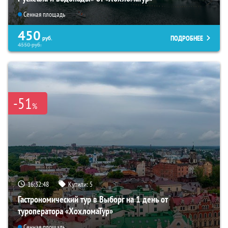
Сенная площадь
450
ПОДРОБНЕЕ
руб.
4550
руб.
-51
%
16:32:46
Купили:
5
Гастрономический тур в Выборг на 1 день от
туроператора «ХохломаТур»
Сенная площадь