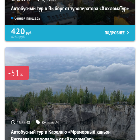
Автобусный тур в Выборг от туроператора «ХохломаТур»
Сенная площадь
420
ПОДРОБНЕЕ
руб.
4230
руб.
-51
%
16:32:46
Купили:
24
Автобусный тур в Карелию «Мраморный каньон
Рускеала и водопады» от «ХохломаТур»