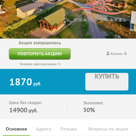
Акция завершилась
6
ПОВТОРИТЬ АКЦИЮ
Купили:
Человек проголосовало: 0
КУПИТЬ
1870
руб.
Цена без скидки:
Экономия:
14900
50%
руб.
Основное
Адреса
Отзывы
Вопросы по акции