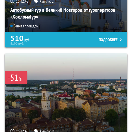
16:32:46
Купили:
2
Автобусный тур в Великий Новгород от туроператора
«ХохломаТур»
Сенная площадь
510
ПОДРОБНЕЕ
руб.
5190
руб.
-51
%
16:32:46
Купили:
9