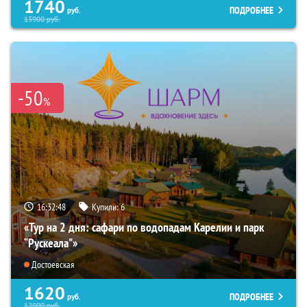
1740
ПОДРОБНЕЕ
руб.
13900
руб.
-50
%
16:32:46
Купили:
6
«Тур на 2 дня: сафари по водопадам Карелии и парк
“Рускеала"»
Достоевская
1620
ПОДРОБНЕЕ
руб.
12900
руб.