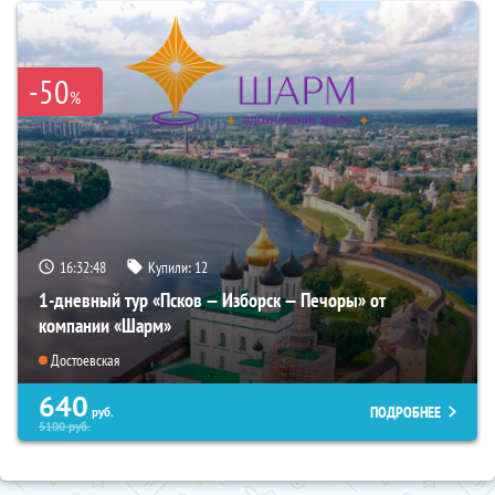
-50
%
16:32:46
Купили:
12
1-дневный тур «Псков — Изборск — Печоры» от
компании «Шарм»
Достоевская
640
ПОДРОБНЕЕ
руб.
5100
руб.