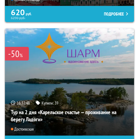
620
ПОДРОБНЕЕ
руб.
6290
руб.
-50
%
16:32:46
Купили:
39
Тур на 2 дня «Карельское счастье — проживание на
берегу Ладоги»
Достоевская