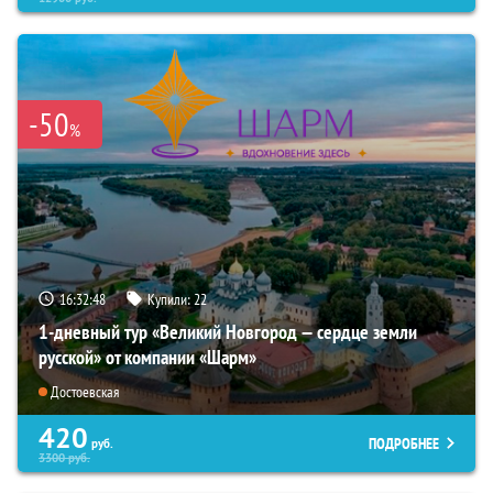
-50
%
16:32:46
Купили:
22
1-дневный тур «Великий Новгород — сердце земли
русской» от компании «Шарм»
Достоевская
420
ПОДРОБНЕЕ
руб.
3300
руб.