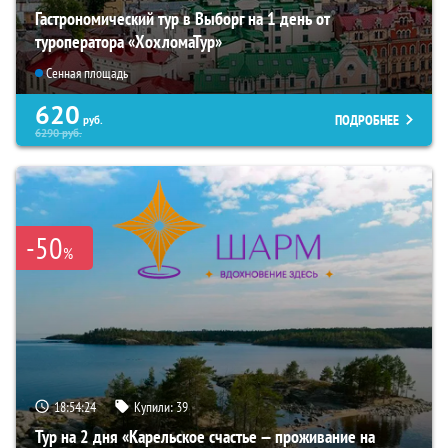
Гастрономический тур в Выборг на 1 день от
туроператора «ХохломаТур»
Сенная площадь
620
ПОДРОБНЕЕ
руб.
6290
руб.
-50
%
18:54:22
Купили:
39
Тур на 2 дня «Карельское счастье — проживание на