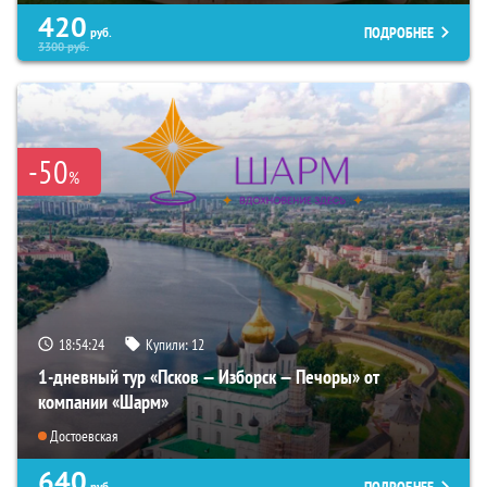
420
ПОДРОБНЕЕ
руб.
3300
руб.
-50
%
18:54:22
Купили:
12
1-дневный тур «Псков — Изборск — Печоры» от
компании «Шарм»
Достоевская
640
руб.