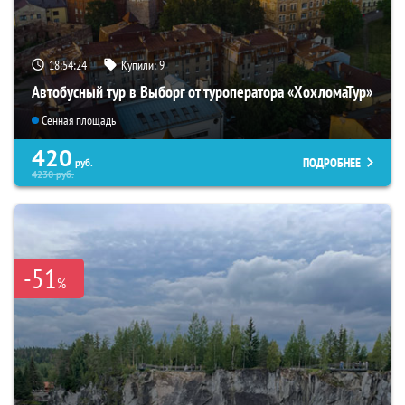
18:54:22
Купили:
9
Автобусный тур в Выборг от туроператора «ХохломаТур»
Сенная площадь
420
ПОДРОБНЕЕ
руб.
4230
руб.
-51
%