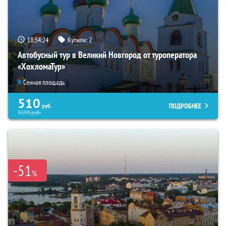
18:54:22
Купили:
2
Автобусный тур в Великий Новгород от туроператора
«ХохломаТур»
Сенная площадь
510
ПОДРОБНЕЕ
руб.
5190
руб.
-51
%