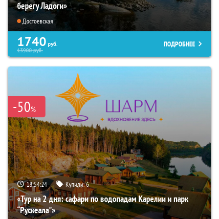
берегу Ладоги»
Достоевская
1740
ПОДРОБНЕЕ
руб.
13900
руб.
-50
%
18:54:22
Купили:
6
«Тур на 2 дня: сафари по водопадам Карелии и парк
“Рускеала"»