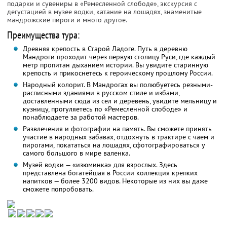
подарки и сувениры в «Ремесленной слободе», экскурсия с
дегустацией в музее водки, катание на лошадях, знаменитые
мандрожские пироги и много другое.
Преимущества тура:
Древняя крепость в Старой Ладоге. Путь в деревню
Мандроги проходит через первую столицу Руси, где каждый
метр пропитан дыханием истории. Вы увидите старинную
крепость и прикоснетесь к героическому прошлому России.
Народный колорит. В Мандрогах вы полюбуетесь резными-
расписными зданиями в русском стиле и избами,
доставленными сюда из сел и деревень, увидите мельницу и
кузницу, прогуляетесь по «Ремесленной слободе» и
понаблюдаете за работой мастеров.
Развлечения и фотографии на память. Вы сможете принять
участие в народных забавах, отдохнуть в трактире с чаем и
пирогами, покататься на лошадях, сфотографироваться у
самого большого в мире валенка.
Музей водки — «изюминка» для взрослых. Здесь
представлена богатейшая в России коллекция крепких
напитков — более 3200 видов. Некоторые из них вы даже
сможете попробовать.