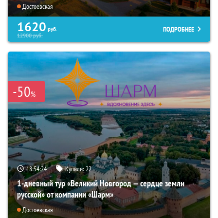
Достоевская
1620
ПОДРОБНЕЕ
руб.
12900
руб.
-50
%
18:54:22
Купили:
22
1-дневный тур «Великий Новгород — сердце земли
русской» от компании «Шарм»
Достоевская