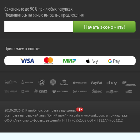
Сэкономьте до 90% при любых покупках
Подпишитесь на самые выгодные предложения
Принимаем к оплате:
2010-2026 © КупиКупон. Все права защищены.
Все права на товарный знак "КупиКупон" и на сайт www.kupikupon.ru принадлежат
OOO «Агентство цифровых решений» ИНН 7705523387, ОГРН 1127747063212