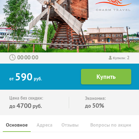
2
:
:
Купили:
590
от
руб.
Цена без скидки:
Экономия:
4700
50%
до
до
руб.
Основное
Адреса
Отзывы
Вопросы по акции