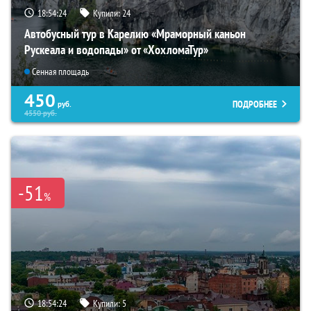
18:54:22
Купили:
24
Автобусный тур в Карелию «Мраморный каньон
Рускеала и водопады» от «ХохломаТур»
Сенная площадь
450
ПОДРОБНЕЕ
руб.
4550
руб.
-51
%
18:54:22
Купили:
5