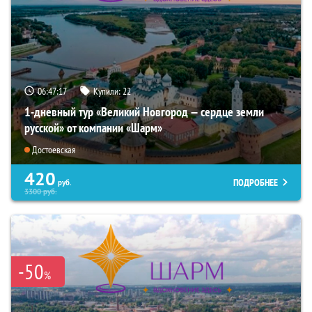
06:47:16
Купили:
22
1-дневный тур «Великий Новгород — сердце земли
русской» от компании «Шарм»
Достоевская
420
ПОДРОБНЕЕ
руб.
3300
руб.
-50
%