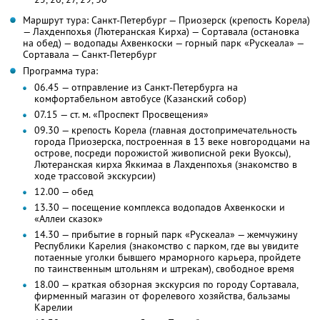
Маршрут тура: Санкт-Петербург — Приозерск (крепость Корела)
— Лахденпохья (Лютеранская Кирха) — Сортавала (остановка
на обед) — водопады Ахвенкоски — горный парк «Рускеала» —
Сортавала — Санкт-Петербург
Программа тура:
06.45 — отправление из Санкт-Петербурга на
комфортабельном автобусе (Казанский собор)
07.15 — ст. м. «Проспект Просвещения»
09.30 — крепость Корела (главная достопримечательность
города Приозерска, построенная в 13 веке новгородцами на
острове, посреди порожистой живописной реки Вуоксы),
Лютеранская кирха Яккимаа в Лахденпохья (знакомство в
ходе трассовой экскурсии)
12.00 — обед
13.30 — посещение комплекса водопадов Ахвенкоски и
«Аллеи сказок»
14.30 — прибытие в горный парк «Рускеала» — жемчужину
Республики Карелия (знакомство с парком, где вы увидите
потаенные уголки бывшего мраморного карьера, пройдете
по таинственным штольням и штрекам), свободное время
18.00 — краткая обзорная экскурсия по городу Сортавала,
фирменный магазин от форелевого хозяйства, бальзамы
Карелии