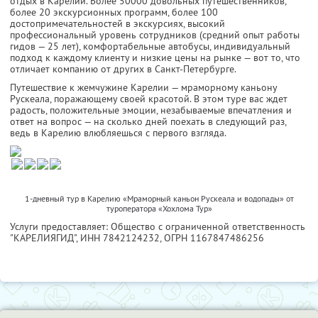
отдых в Карелии. Более 50000 довольных путешественников,
более 20 экскурсионных программ, более 100
достопримечательностей в экскурсиях, высокий
профессиональный уровень сотрудников (средний опыт работы
гидов — 25 лет), комфортабельные автобусы, индивидуальный
подход к каждому клиенту и низкие цены на рынке — вот то, что
отличает компанию от других в Санкт-Петербурге.
Путешествие к жемчужине Карелии — мраморному каньону
Рускеала, поражающему своей красотой. В этом туре вас ждет
радость, положительные эмоции, незабываемые впечатления и
ответ на вопрос — на сколько дней поехать в следующий раз,
ведь в Карелию влюбляешься с первого взгляда.
1-дневный тур в Карелию «Мраморный каньон Рускеала и водопады» от
туроператора «Хохлома Тур»
Услуги предоставляет: Общество с ограниченной ответственность
"КАРЕЛИЯГИД",
ИНН 7842124232
, ОГРН 1167847486256