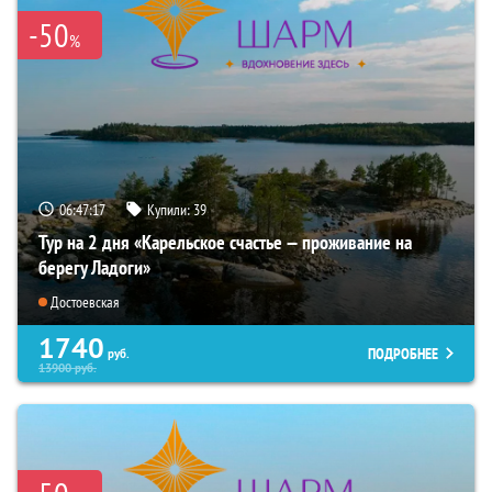
-50
%
06:47:16
Купили:
39
Тур на 2 дня «Карельское счастье — проживание на
берегу Ладоги»
Достоевская
1740
ПОДРОБНЕЕ
руб.
13900
руб.