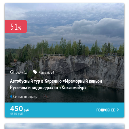
-51
%
06:47:16
Купили:
24
Автобусный тур в Карелию «Мраморный каньон
Рускеала и водопады» от «ХохломаТур»
Сенная площадь
450
ПОДРОБНЕЕ
руб.
4550
руб.