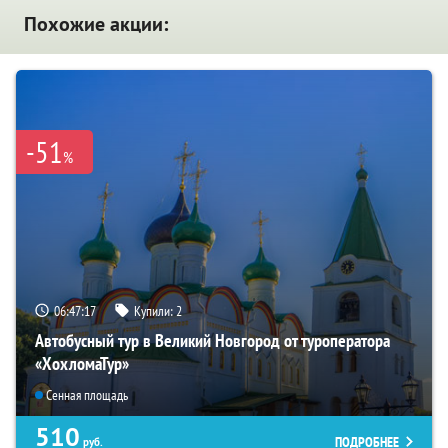
Похожие акции:
-51
%
06:47:16
Купили:
2
Автобусный тур в Великий Новгород от туроператора
«ХохломаТур»
Сенная площадь
510
ПОДРОБНЕЕ
руб.