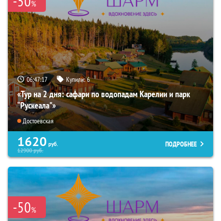
-50
%
06:47:16
Купили:
6
«Тур на 2 дня: сафари по водопадам Карелии и парк
“Рускеала"»
Достоевская
1620
ПОДРОБНЕЕ
руб.
12900
руб.
-50
%