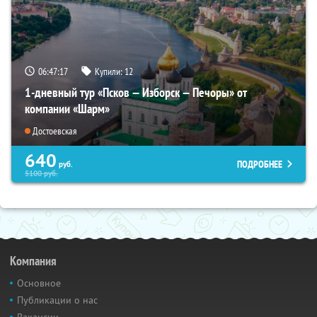
06:47:16
Купили:
12
1-дневный тур «Псков — Изборск — Печоры» от
компании «Шарм»
Достоевская
640
ПОДРОБНЕЕ
руб.
5100
руб.
Компания
Основное
Публикации о нас