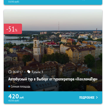
5190
руб.
-51
%
06:47:16
Купили:
9
Автобусный тур в Выборг от туроператора «ХохломаТур»
Сенная площадь
420
ПОДРОБНЕЕ
руб.
4230
руб.