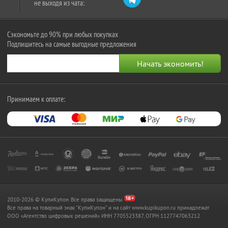
не выходя из чата:
Сэкономьте до 90% при любых покупках
Подпишитесь на самые выгодные предложения
Принимаем к оплате:
2010-2026 © КупиКупон. Все права защищены.
Все права на товарный знак "КупиКупон" и на сайт www.kupikupon.ru принадлежат
OOO «Агентство цифровых решений» ИНН 7705523387, ОГРН 1127747063212