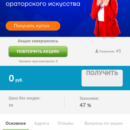
Акция завершилась
45
ПОВТОРИТЬ АКЦИЮ
Получили:
Человек проголосовало: 0
ПОЛУЧИТЬ
0
руб.
Цена без скидки:
Экономия:
∞
47
%
Основное
Адреса
Отзывы
Вопросы по акции