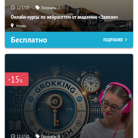
12:37:01
Получили:
7
Онлайн-курсы по нейросетям от академии «Эдюсон»
Москва
Бесплатно
ПОДРОБНЕЕ
-15
%
12:37:01
Получили:
4