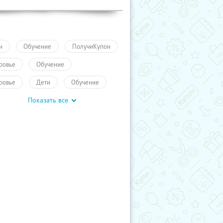
и
Обучение
ПолучиКупон
ровье
Обучение
ровье
Дети
Обучение
Показать все