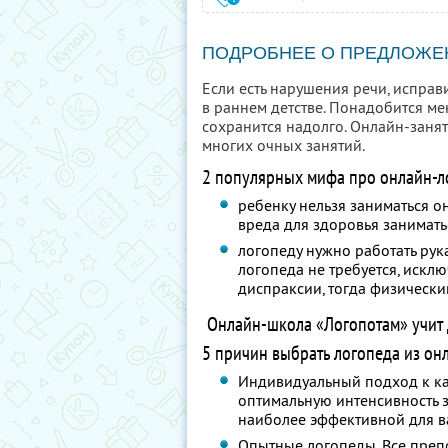
ПОДРОБНЕЕ О ПРЕДЛОЖЕ
Если есть нарушения речи, исправ
в раннем детстве. Понадобится м
сохранится надолго. Онлайн-заня
многих очных занятий.
2 популярных мифа про онлайн-л
ребенку нельзя заниматься 
вреда для здоровья занимать
логопеду нужно работать рук
логопеда не требуется, искл
диспраксии, тогда физически
Онлайн-школа «Логопотам» учит д
5 причин выбрать логопеда из он
Индивидуальный подход к ка
оптимальную интенсивность з
наиболее эффективной для в
Опытные логопеды. Все преп