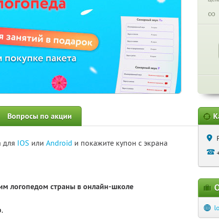
∞
Вопросы по акции
К
а для
IOS
или
Android
и покажите купон с экрана
щим логопедом страны в онлайн-школе
О
l
.