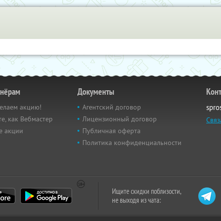
тнёрам
Документы
Кон
елаем акцию!
Агентский договор
spro
е, как Вебмастер
Лицензионный договор
Связ
е акции
Публичная оферта
Политика конфиденциальности
Ищите скидки поблизости,
не выходя из чата: