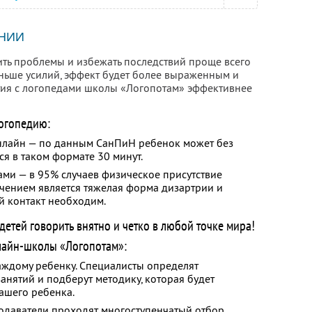
НИИ
ить проблемы и избежать последствий проще всего
еньше усилий, эффект будет более выраженным и
тия с логопедами школы «Логопотам» эффективнее
огопедию:
онлайн — по данным СанПиН ребенок может без
ся в таком формате 30 минут.
ами — в 95% случаев физическое присутствие
ючением является тяжелая форма дизартрии и
й контакт необходим.
етей говорить внятно и четко в любой точке мира!
лайн-школы «Логопотам»:
ждому ребенку. Специалисты определят
анятий и подберут методику, которая будет
ашего ребенка.
одаватели проходят многоступенчатый отбор