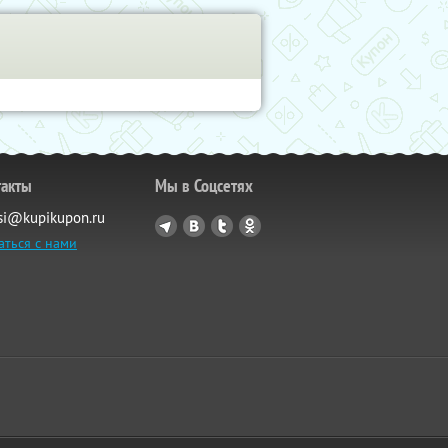
такты
Мы в Соцсетях
si@kupikupon.ru
аться с нами