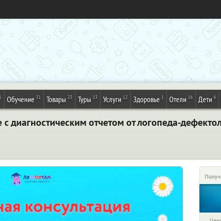
1
31
25
13
12
1
16
6
Обучение
Товары
Туры
Услуги
Здоровье
Отели
Дети
 с диагностическим отчетом от логопеда-дефекто
Получ
Цена