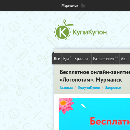
Мурманск
6
1
24
Все
Еда
Красота
Развлечения
Авто
Бесплатное онлайн-занятие
«Логопотам». Мурманск
Главная
ПолучиКупон
Здоровье