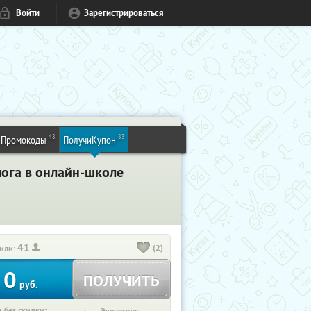
Войти
Зарегистрироваться
48
83
Промокоды
ПолучиКупон
лога в онлайн-школе
41
(2)
или:
0
ПОЛУЧИТЬ
руб.
 без скидки: