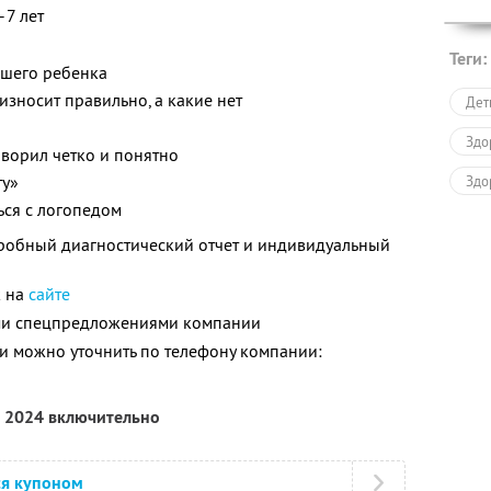
–7 лет
Теги:
ашего ребенка
износит правильно, а какие нет
Дет
Здо
оворил четко и понятно
ту»
Здо
ься с логопедом
дробный диагностический отчет и индивидуальный
к на
сайте
ими спецпредложениями компании
 можно уточнить по телефону компании:
а 2024 включительно
ся купоном