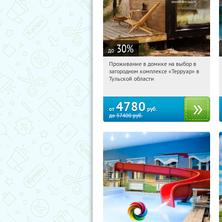
30
%
до
Проживание в домике на выбор в
01:15:11
Купили:
8
загородном комплексе «Терруар» в
Тульская обл., Ясногорский р-н, с.
Тульской области
Кузмищево
4780
от
руб.
до
57400
руб.