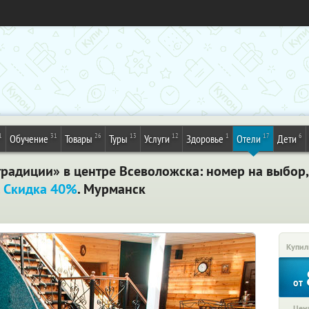
1
31
26
13
12
1
17
6
Обучение
Товары
Туры
Услуги
Здоровье
Отели
Дети
 традиции» в центре Всеволожска: номер на выбор,
.
Скидка 40%
. Мурманск
Купил
от
Цена