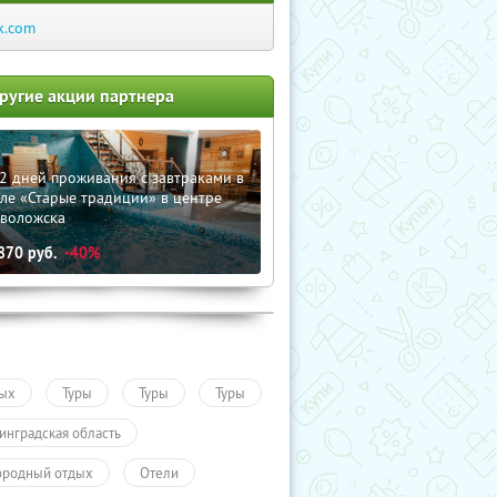
k.com
ругие акции партнера
2 дней проживания с завтраками в
ле «Старые традиции» в центре
еволожска
870
руб.
-40%
ых
Туры
Туры
Туры
инградская область
ородный отдых
Отели