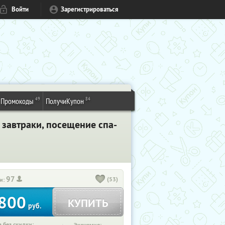
Войти
Зарегистрироваться
49
84
Промокоды
ПолучиКупон
 завтраки, посещение спа-
97
(53)
и:
800
КУПИТЬ
руб.
 без скидки: