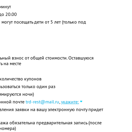
минут
до 20.00
могут посещать дети от 5 лет (только под
ьный взнос от общей стоимости. Оставшуюся
ь на месте
количество купонов
зоваться только один раз
ммируются ночи)
онной почте
trd-rest@mail.ru
,
укажите:
авления заявки на вашу электронную почту придет
ажа обязательна предварительная запись (после
номера)