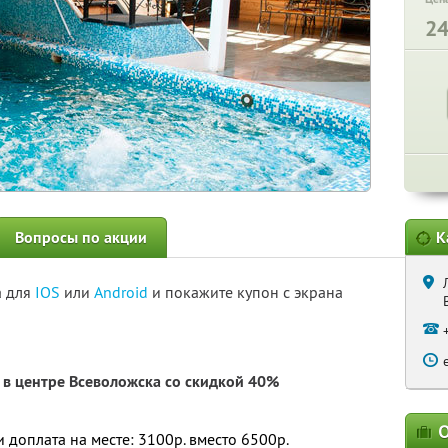
2
Вопросы по акции
К
а для
IOS
или
Android
и покажите купон с экрана
в центре Всеволожска со скидкой 40%
О
 и доплата на месте: 3100р. вместо 6500р.