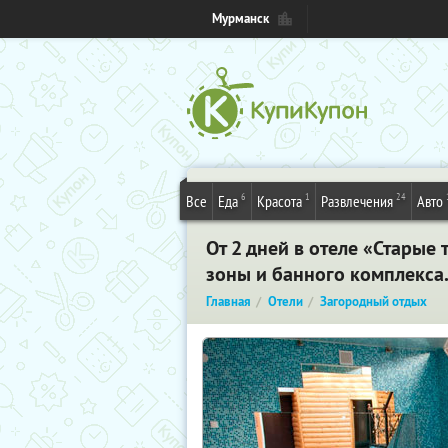
Мурманск
6
1
24
Все
Еда
Красота
Развлечения
Авто
От 2 дней в отеле «Старые
зоны и банного комплекса
Главная
Отели
Загородный отдых