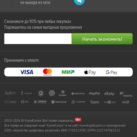
не выходя из чата:
Сэкономьте до 90% при любых покупках
Подпишитесь на самые выгодные предложения
Принимаем к оплате:
2010-2026 © КупиКупон. Все права защищены.
Все права на товарный знак "КупиКупон" и на сайт www.kupikupon.ru принадлежат
OOO «Агентство цифровых решений» ИНН 7705523387, ОГРН 1127747063212