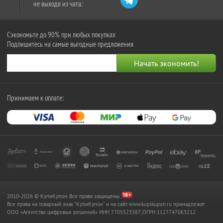
не выходя из чата:
Сэкономьте до 90% при любых покупках
Подпишитесь на самые выгодные предложения
Принимаем к оплате:
2010-2026 © КупиКупон. Все права защищены.
Все права на товарный знак "КупиКупон" и на сайт www.kupikupon.ru принадлежат
OOO «Агентство цифровых решений» ИНН 7705523387, ОГРН 1127747063212