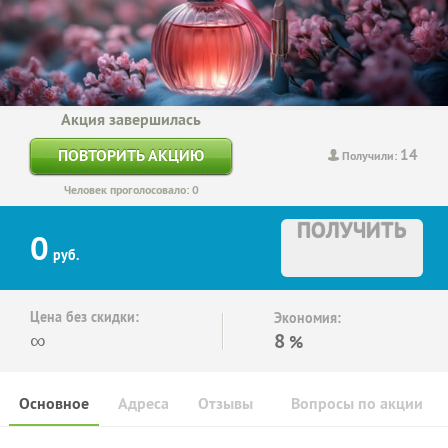
Акция завершилась
14
ПОВТОРИТЬ АКЦИЮ
Получили:
Человек проголосовало: 0
ПОЛУЧИТЬ
0
руб.
Цена без скидки:
Экономия:
∞
8
%
Основное
Адреса
Отзывы
Вопросы по акции