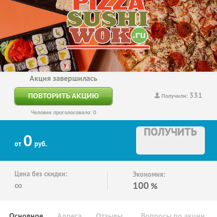
Акция завершилась
331
ПОВТОРИТЬ АКЦИЮ
Получили:
Человек проголосовало: 0
ПОЛУЧИТЬ
0
от
руб.
Цена без скидки:
Экономия:
∞
100
%
Основное
Адреса
Отзывы
Вопросы по акции