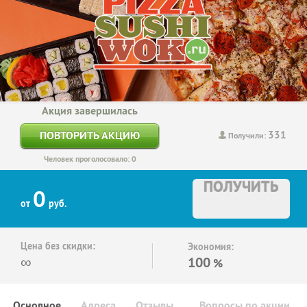
Акция завершилась
331
ПОВТОРИТЬ АКЦИЮ
Получили:
Человек проголосовало: 0
ПОЛУЧИТЬ
0
от
руб.
Цена без скидки:
Экономия:
∞
100
%
Основное
Адреса
Отзывы
Вопросы по акции