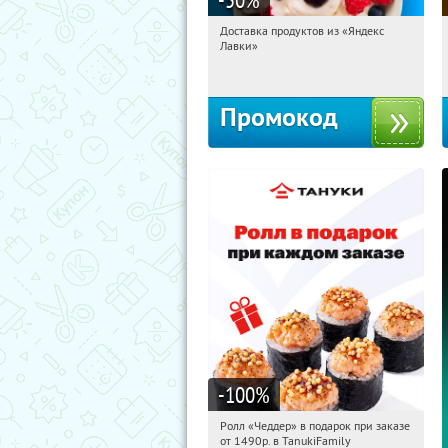
Доставка продуктов из «Яндекс
17:37:58
Получили:
5
Лавки»
Россия
Промокод
-100
%
Ролл «Чеддер» в подарок при заказе
17:37:58
Получили:
108
от 1490р. в TanukiFamily