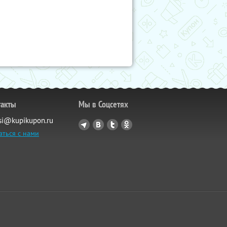
такты
Мы в Соцсетях
si@kupikupon.ru
аться с нами