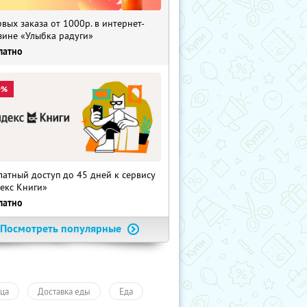
рвых заказа от 1000р. в интернет-
зине «Улыбка радуги»
латно
0%
латный доступ до 45 дней к сервису
екс Книги»
латно
Посмотреть популярные
ца
Доставка еды
Еда