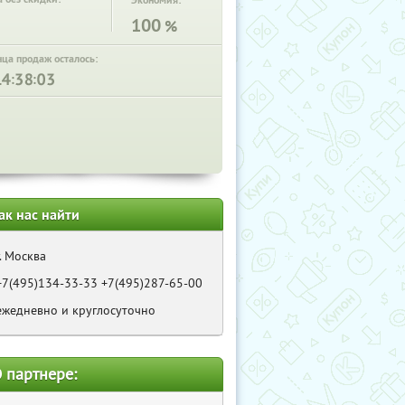
Экономия:
100
%
нца продаж осталось:
:
:
ак нас найти
г. Москва
+7(495)134-33-33 +7(495)287-65-00
ежедневно и круглосуточно
 партнере: