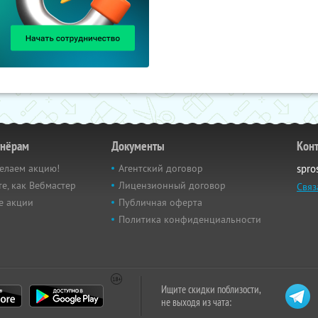
тнёрам
Документы
Кон
елаем акцию!
Агентский договор
spro
е, как Вебмастер
Лицензионный договор
Связ
е акции
Публичная оферта
Политика конфиденциальности
Ищите скидки поблизости,
не выходя из чата: