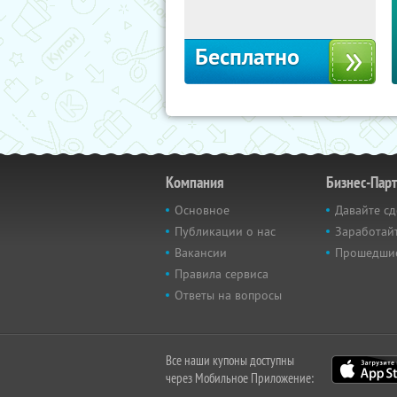
Россия
Бесплатно
Компания
Бизнес-Пар
Основное
Давайте сд
Публикации о нас
Заработайт
Вакансии
Прошедши
Правила сервиса
Ответы на вопросы
Все наши купоны доступны
через Мобильное Приложение: