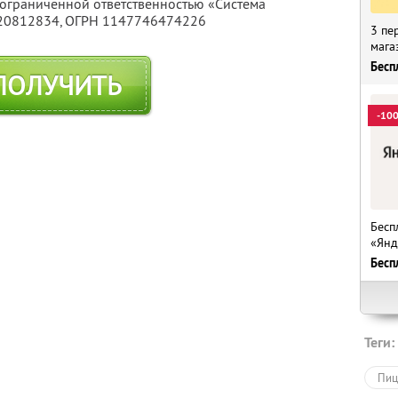
 ограниченной ответственностью «Система
20812834
, ОГРН 1147746474226
3 пе
мага
Бесп
ПОЛУЧИТЬ
-10
Бесп
«Янд
Бесп
Теги:
Пиц