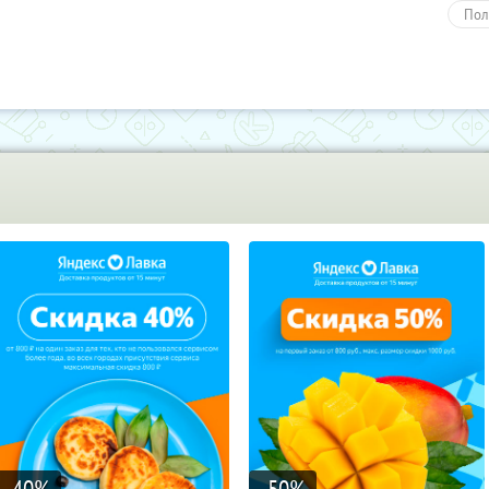
Пол
-40
%
-50
%