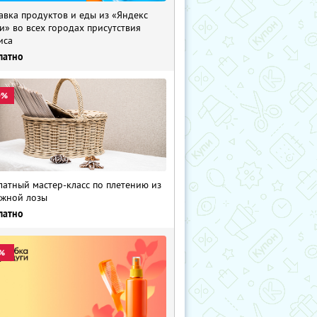
авка продуктов и еды из «Яндекс
и» во всех городах присутствия
иса
латно
0%
латный мастер-класс по плетению из
жной лозы
латно
%