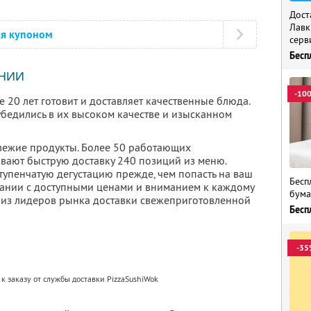
Дост
Лавк
ся купоном
серв
Бесп
НИИ
-10
 20 лет готовит и доставляет качественные блюда.
убедились в их высоком качестве и изысканном
свежие продукты. Более 50 работающих
вают быструю доставку 240 позиций из меню.
упенчатую дегустацию прежде, чем попасть на ваш
Бесп
етании с доступными ценами и вниманием к каждому
бума
 из лидеров рынка доставки свежеприготовленной
Бесп
-35
к заказу от службы доставки PizzaSushiWok