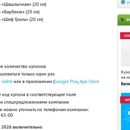
p
а «Шашлычная» (20 см)
а «Барбекю» (20 см)
 «Шеф Гриль» (20 см)
Р
-10
е количество купонов
Кухо
зоваться только один раз
на м
а
сайте
или в приложении (
Google Play
,
App Store
Бесп
 код купона в соответствующее поле
-40
ими спецпредложениями компании
 можно уточнить по телефонам компании:
7-65-00
а 2026 включительно