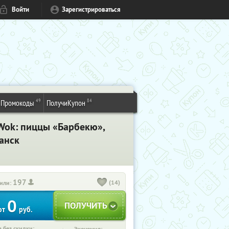
Войти
Зарегистрироваться
49
84
Промокоды
ПолучиКупон
iWok: пиццы «Барбекю»,
анск
197
(14)
или:
0
от
руб.
 без скидки: