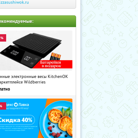
izzasushiwok.ru
екомендуемые:
0%
нные электронные весы KitchenOK
аркетплейсе Wildberries
латно
%