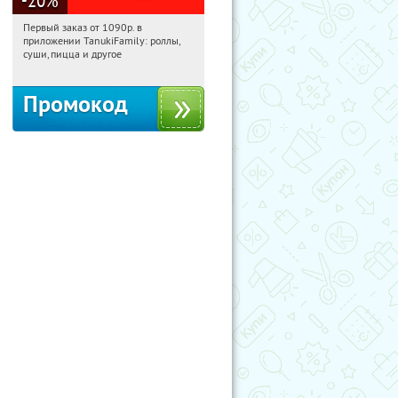
Первый заказ от 1090р. в
17:37:58
Получили:
256
приложении TanukiFamily: роллы,
Россия
суши, пицца и другое
Промокод