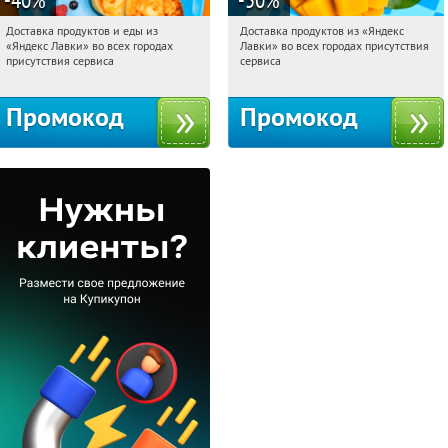
Доставка продуктов и еды из
Доставка продуктов из «Яндекс
17:37:58
Получили:
38
17:37:58
Получили:
165
«Яндекс Лавки» во всех городах
Лавки» во всех городах присутствия
Россия
Россия
присутствия сервиса
сервиса
Промокод
Промокод