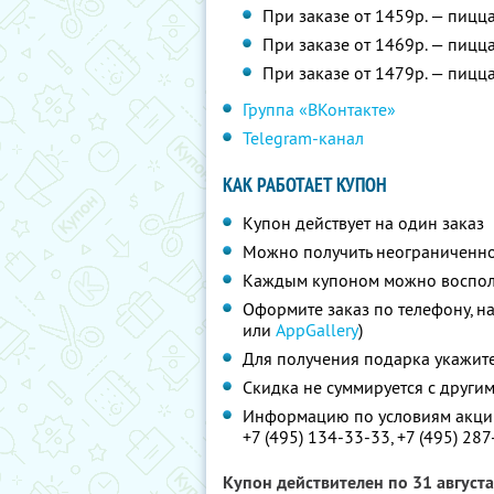
При заказе от 1459р. — пицц
При заказе от 1469р. — пицц
При заказе от 1479р. — пицца
Группа «ВКонтакте»
Telegram-канал
КАК РАБОТАЕТ КУПОН
Купон действует на один заказ
Можно получить неограниченно
Каждым купоном можно восполь
Оформите заказ по телефону, н
или
AppGallery
)
Для получения подарка укажите
Скидка не суммируется с друг
Информацию по условиям акции
+7 (495) 134-33-33,
+7 (495) 28
Купон действителен по 31 август