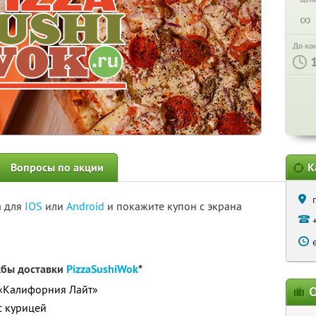
∞
До ко
Вопросы по акции
К
а для
IOS
или
Android
и покажите купон с экрана
жбы доставки
PizzaSushiWok
*
 «Калифорния Лайт»
О
с курицей