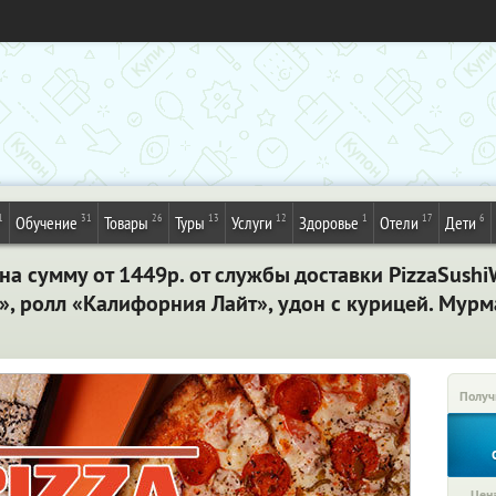
1
31
26
13
12
1
17
6
Обучение
Товары
Туры
Услуги
Здоровье
Отели
Дети
на сумму от 1449р. от службы доставки PizzaSush
, ролл «Калифорния Лайт», удон с курицей. Мурм
Получ
Цена