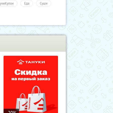
учиКупон
Еда
Суши
-20
%