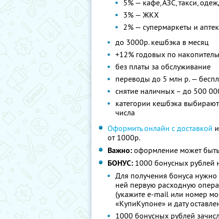
5% — кафе, АЗС, такси, оде
3% — ЖКХ
2% — супермаркеты и апте
до 3000р. кешбэка в месяц
+12% годовых по накопитель
без платы за обслуживание
переводы до 5 млн р. — бесп
снятие наличных – до 500 00
категории кешбэка выбираютс
числа
Оформить онлайн с доставкой
и
от 1000р.
Важно:
оформление может быть
БОНУС:
1000 бонусных рублей н
Для получения бонуса нужно 
ней первую расходную опера
(укажите e-mail или номер м
«КупиКупоне» и дату оставле
1000 бонусных рублей зачисл