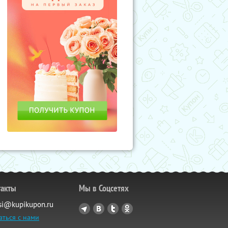
такты
Мы в Соцсетях
si@kupikupon.ru
аться с нами