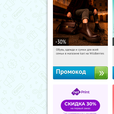
-30
%
Обувь, одежда и сумки для всей
15:02:59
Получили:
32
семьи в магазине kari на Wildberries
Россия
Промокод