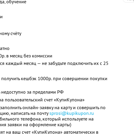
жда, обучение
ки
ному счёту
латно
0р. в месяц без комиссии
я каждый месяц — не забудьте подключить их с 25
 получить кешбэк 1000р. при совершении покупки
 недоступно за пределами РФ
а пользовательский счет «КупиКупона»
заполнить онлайн-заявку на карту и совершить по
цию, написать на почту
sprosi@kupikupon.ru
обильного телефона, который используете на
ния заявки на оформление карты)
ят на ваш счет «КупиКупона» автоматически в