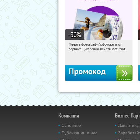
-30
%
Печать фотографий, фотокниг от
15:02:59
Получили:
4
сервиса цифровой печати netPrint
Россия
Промокод
Компания
Бизнес-Пар
Основное
Давайте сд
Публикации о нас
Заработайт