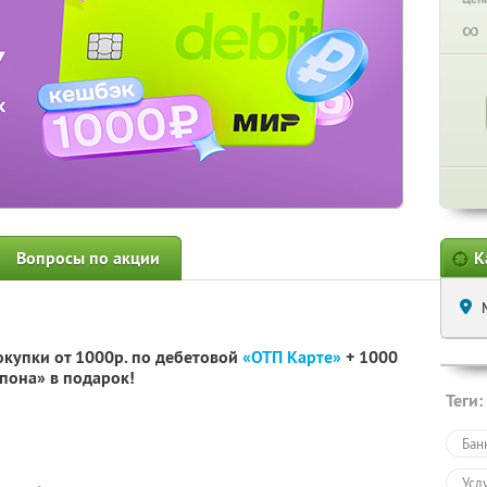
∞
Вопросы по акции
К
окупки от 1000р. по дебетовой
«ОТП Карте»
+ 1000
пона» в подарок!
Теги:
Бан
Усл