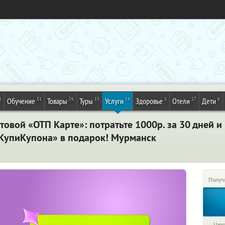
1
31
26
13
14
1
17
6
Обучение
Товары
Туры
Услуги
Здоровье
Отели
Дети
товой «ОТП Карте»: потратьте 1000р. за 30 дней и
«КупиКупона» в подарок! Мурманск
Получ
Цена