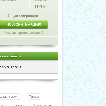
Экономия:
100
%
Акция завершилась
ПОВТОРИТЬ АКЦИЮ
Человек проголосовало: 0
ак нас найти
Москва, Россия
ковские услуги
Товары
уги
Товары
ПолучиКупон