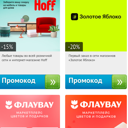
-15
%
-20
%
Любые товары во всей розничной
Первый заказ в сети магазинов
15:02:59
Получили:
83
15:02:59
Получи первым!
сети и интернет-магазине Hoff
«Золотое Яблоко»
Москва, 1-й Волоколамский проезд,
Россия
10с1
Промокод
Промокод