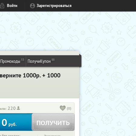
Войти
Зарегистрироваться
53
88
Промокоды
ПолучиКупон
 верните 1000р. + 1000
220
(0)
или:
0
ПОЛУЧИТЬ
руб.
 без скидки: