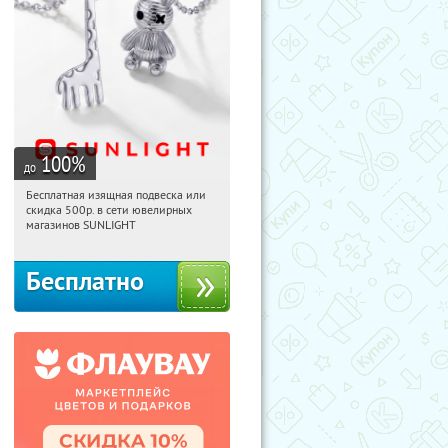
100
%
до
Бесплатная изящная подвеска или
15:02:59
Получили:
74
скидка 500р. в сети ювелирных
Россия
магазинов SUNLIGHT
Бесплатно