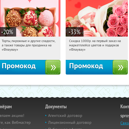
-20
%
-33
%
Торты, пирожные и другие сладости,
Скидка 1000р. на первый заказ на
15:02:59
Получили:
6
15:02:59
Получили:
18
а также товары для праздника на
маркетплейсе цветов и подарков
Россия
Россия
«Флаувау»
«Флаувау»
Промокод
Промокод
тнёрам
Документы
Кон
елаем акцию!
Агентский договор
spro
е, как Вебмастер
Лицензионный договор
Связ